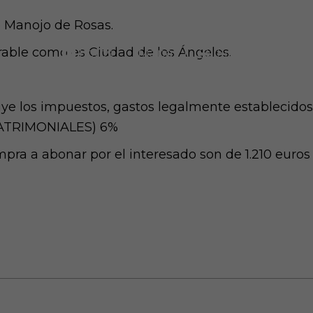
e Manojo de Rosas.
rable como es Ciudad de los Ángeles.
Fotos
|
Mapa
|
Ficha
ye los impuestos, gastos legalmente establecidos 
PATRIMONIALES) 6%
ompra a abonar por el interesado son de 1.210 euro