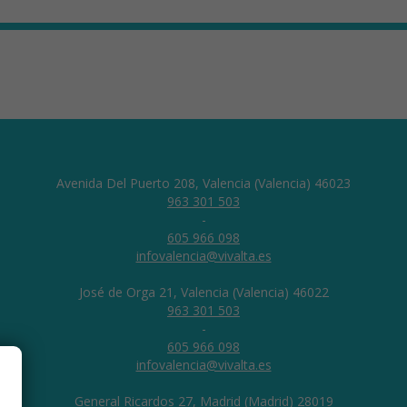
Avenida Del Puerto 208, Valencia (Valencia) 46023
963 301 503
-
605 966 098
infovalencia@vivalta.es
José de Orga 21, Valencia (Valencia) 46022
963 301 503
-
605 966 098
infovalencia@vivalta.es
General Ricardos 27, Madrid (Madrid) 28019